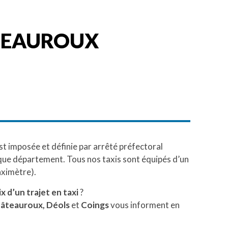
ÂTEAUROUX
st imposée et définie par arrêté préfectoral
ue département. Tous nos taxis sont équipés d’un
aximètre).
ix d’un trajet en taxi
?
âteauroux, Déols
et
Coings
vous informent en