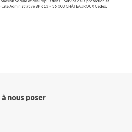
ohésion Sociale et des Populations – Service de la protection et
 – Cité Administrative BP 613 – 36 000 CHÂTEAUROUX Cedex.
s à nous poser