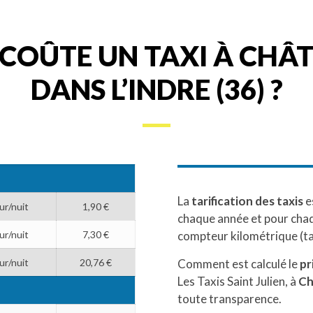
COÛTE UN TAXI À CH
DANS L’INDRE (36) ?
La
tarification des taxis
e
ur/nuit
1,90 €
chaque année et pour chaq
compteur kilométrique (t
ur/nuit
7,30 €
Comment est calculé le
pr
ur/nuit
20,76 €
Les Taxis Saint Julien, à
Ch
toute transparence.