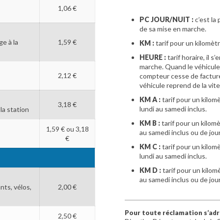
1,06 €
PC JOUR/NUIT :
c’est la
de sa mise en marche.
ge à la
1,59 €
KM :
tarif pour un kilomètr
HEURE :
tarif horaire, il
marche. Quand le véhicule r
2,12 €
compteur cesse de facturer
véhicule reprend de la vite
KM A :
tarif pour un kilom
3,18 €
lundi au samedi inclus.
la station
KM B :
tarif pour un kilomè
1,59 € ou 3,18
au samedi inclus ou de jour
€
KM C :
tarif pour un kilom
lundi au samedi inclus.
KM D :
tarif pour un kilom
au samedi inclus ou de jour
nts, vélos,
2,00 €
Pour toute réclamation s’adre
2,50 €